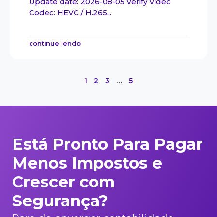
Update date: 2026-08-05 Verify Video
Codec: HEVC / H.265...
continue lendo
1
2
3
…
5
Está Pronto Para Pagar
Menos Impostos e
Crescer com
Segurança?