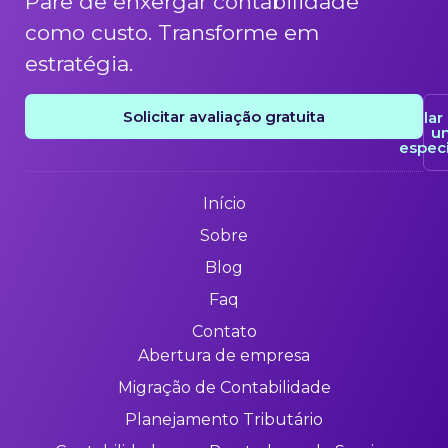
Pare de enxergar contabilidade
como custo. Transforme em
estratégia.
Solicitar avaliação gratuita
Fala
u
especi
Início
Sobre
Blog
Faq
Contato
Abertura de empresa
Migração de Contabilidade
Planejamento Tributário