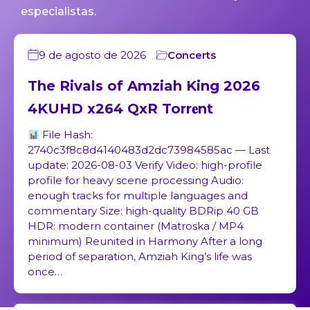
especialistas.
9 de agosto de 2026
Concerts
The Rivals of Amziah King 2026
4KUHD x264 QxR Torr𝐞nt
File Hash:
2740c3f8c8d4140483d2dc73984585ac — Last
update: 2026-08-03 Verify Video: high-profile
profile for heavy scene processing Audio:
enough tracks for multiple languages and
commentary Size: high-quality BDRip 40 GB
HDR: modern container (Matroska / MP4
minimum) Reunited in Harmony After a long
period of separation, Amziah King’s life was
once…